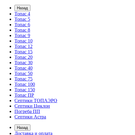
Назад
Топас 4
Топас 5
Топас 6
Топас 8
Топас 9
Топас 10
Топас 12
Топас 15
Топас 20
Топас 30
Топас 40
Топас 50
Топас 75
Топас 100
Топас 150
Топас ПР
Септики ТОПАЭРО
Септики Циклон
Погреба ПП
Септики Астра
Назад
Доставка и оплата