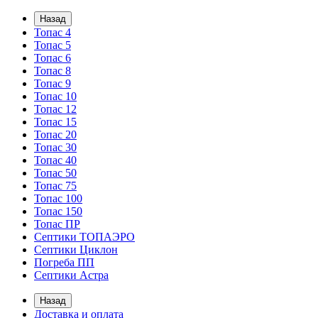
Назад
Топас 4
Топас 5
Топас 6
Топас 8
Топас 9
Топас 10
Топас 12
Топас 15
Топас 20
Топас 30
Топас 40
Топас 50
Топас 75
Топас 100
Топас 150
Топас ПР
Септики ТОПАЭРО
Септики Циклон
Погреба ПП
Септики Астра
Назад
Доставка и оплата