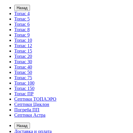
Назад
Топас 4
Топас 5
Топас 6
Топас 8
Топас 9
Топас 10
Топас 12
Топас 15
Топас 20
Топас 30
Топас 40
Топас 50
Топас 75
Топас 100
Топас 150
Топас ПР
Септики ТОПАЭРО
Септики Циклон
Погреба ПП
Септики Астра
Назад
Доставка и оплата