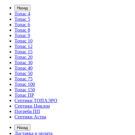
Назад
Топас 4
Топас 5
Топас 6
Топас 8
Топас 9
Топас 10
Топас 12
Топас 15
Топас 20
Топас 30
Топас 40
Топас 50
Топас 75
Топас 100
Топас 150
Топас ПР
Септики ТОПАЭРО
Септики Циклон
Погреба ПП
Септики Астра
Назад
Доставка и оплата