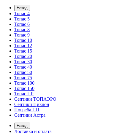
Назад
Топас 4
Топас 5
Топас 6
Топас 8
Топас 9
Топас 10
Топас 12
Топас 15
Топас 20
Топас 30
Топас 40
Топас 50
Топас 75
Топас 100
Топас 150
Топас ПР
Септики ТОПАЭРО
Септики Циклон
Погреба ПП
Септики Астра
Назад
Доставка и оплата