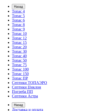
Назад
Топас 4
Топас 5
Топас 6
Топас 8
Топас 9
Топас 10
Топас 12
Топас 15
Топас 20
Топас 30
Топас 40
Топас 50
Топас 75
Топас 100
Топас 150
Топас ПР
Септики ТОПАЭРО
Септики Циклон
Погреба ПП
Септики Астра
Назад
Доставка и оплата