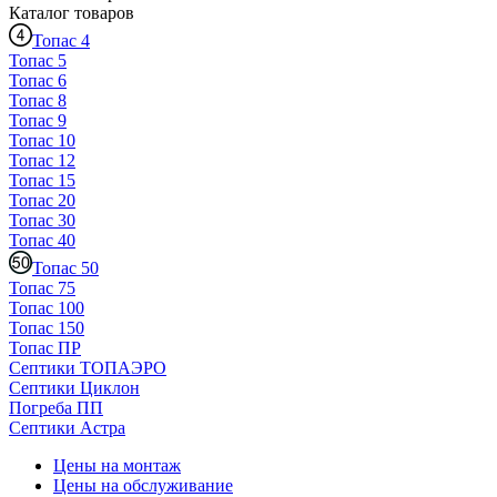
Каталог
товаров
Топас 4
Топас 5
Топас 6
Топас 8
Топас 9
Топас 10
Топас 12
Топас 15
Топас 20
Топас 30
Топас 40
Топас 50
Топас 75
Топас 100
Топас 150
Топас ПР
Септики ТОПАЭРО
Септики Циклон
Погреба ПП
Септики Астра
Цены на монтаж
Цены на обслуживание