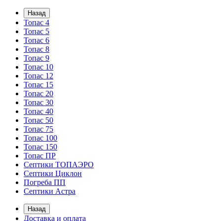
Назад
Топас 4
Топас 5
Топас 6
Топас 8
Топас 9
Топас 10
Топас 12
Топас 15
Топас 20
Топас 30
Топас 40
Топас 50
Топас 75
Топас 100
Топас 150
Топас ПР
Септики ТОПАЭРО
Септики Циклон
Погреба ПП
Септики Астра
Назад
Доставка и оплата