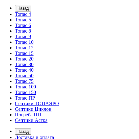
Назад
Топас 4
Топас 5
Топас 6
Топас 8
Топас 9
Топас 10
Топас 12
Топас 15
Топас 20
Топас 30
Топас 40
Топас 50
Топас 75
Топас 100
Топас 150
Топас ПР
Септики ТОПАЭРО
Септики Циклон
Погреба ПП
Септики Астра
Назад
Доставка и оплата