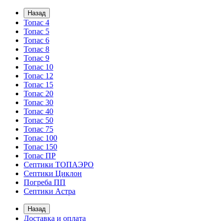
Назад
Топас 4
Топас 5
Топас 6
Топас 8
Топас 9
Топас 10
Топас 12
Топас 15
Топас 20
Топас 30
Топас 40
Топас 50
Топас 75
Топас 100
Топас 150
Топас ПР
Септики ТОПАЭРО
Септики Циклон
Погреба ПП
Септики Астра
Назад
Доставка и оплата