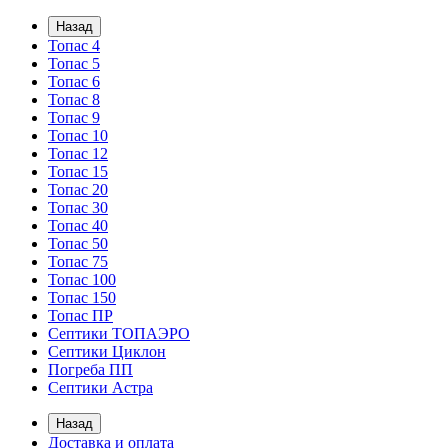
Назад
Топас 4
Топас 5
Топас 6
Топас 8
Топас 9
Топас 10
Топас 12
Топас 15
Топас 20
Топас 30
Топас 40
Топас 50
Топас 75
Топас 100
Топас 150
Топас ПР
Септики ТОПАЭРО
Септики Циклон
Погреба ПП
Септики Астра
Назад
Доставка и оплата