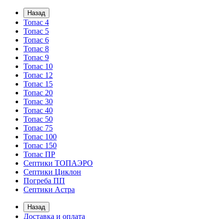
Назад
Топас 4
Топас 5
Топас 6
Топас 8
Топас 9
Топас 10
Топас 12
Топас 15
Топас 20
Топас 30
Топас 40
Топас 50
Топас 75
Топас 100
Топас 150
Топас ПР
Септики ТОПАЭРО
Септики Циклон
Погреба ПП
Септики Астра
Назад
Доставка и оплата