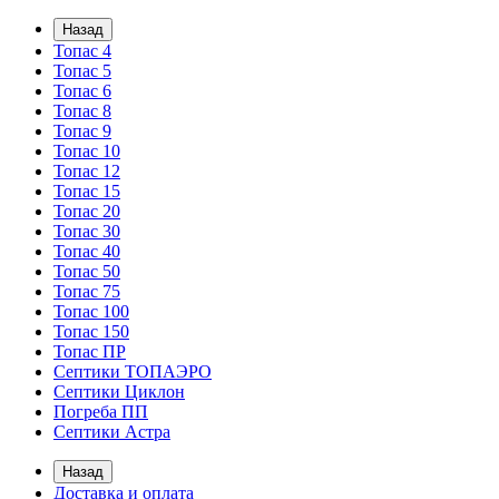
Назад
Топас 4
Топас 5
Топас 6
Топас 8
Топас 9
Топас 10
Топас 12
Топас 15
Топас 20
Топас 30
Топас 40
Топас 50
Топас 75
Топас 100
Топас 150
Топас ПР
Септики ТОПАЭРО
Септики Циклон
Погреба ПП
Септики Астра
Назад
Доставка и оплата