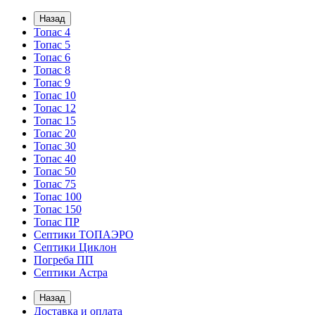
Назад
Топас 4
Топас 5
Топас 6
Топас 8
Топас 9
Топас 10
Топас 12
Топас 15
Топас 20
Топас 30
Топас 40
Топас 50
Топас 75
Топас 100
Топас 150
Топас ПР
Септики ТОПАЭРО
Септики Циклон
Погреба ПП
Септики Астра
Назад
Доставка и оплата