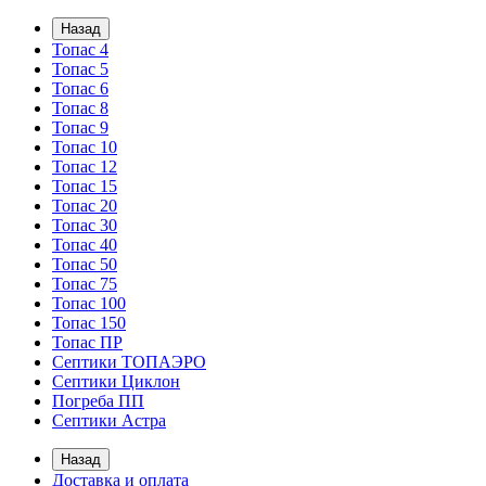
Назад
Топас 4
Топас 5
Топас 6
Топас 8
Топас 9
Топас 10
Топас 12
Топас 15
Топас 20
Топас 30
Топас 40
Топас 50
Топас 75
Топас 100
Топас 150
Топас ПР
Септики ТОПАЭРО
Септики Циклон
Погреба ПП
Септики Астра
Назад
Доставка и оплата