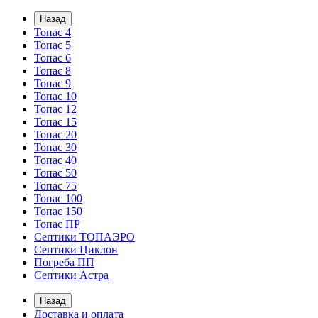
Назад
Топас 4
Топас 5
Топас 6
Топас 8
Топас 9
Топас 10
Топас 12
Топас 15
Топас 20
Топас 30
Топас 40
Топас 50
Топас 75
Топас 100
Топас 150
Топас ПР
Септики ТОПАЭРО
Септики Циклон
Погреба ПП
Септики Астра
Назад
Доставка и оплата