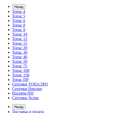
Назад
Топас 4
Топас 5
Топас 6
Топас 8
Топас 9
Топас 10
Топас 12
Топас 15
Топас 20
Топас 30
Топас 40
Топас 50
Топас 75
Топас 100
Топас 150
Топас ПР
Септики ТОПАЭРО
Септики Циклон
Погреба ПП
Септики Астра
Назад
Доставка и оплата