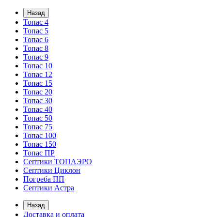
Назад
Топас 4
Топас 5
Топас 6
Топас 8
Топас 9
Топас 10
Топас 12
Топас 15
Топас 20
Топас 30
Топас 40
Топас 50
Топас 75
Топас 100
Топас 150
Топас ПР
Септики ТОПАЭРО
Септики Циклон
Погреба ПП
Септики Астра
Назад
Доставка и оплата