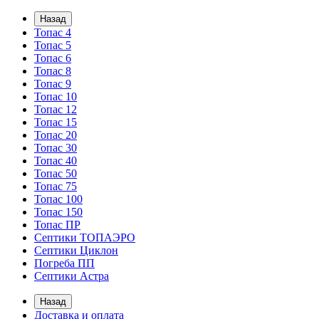
Назад
Топас 4
Топас 5
Топас 6
Топас 8
Топас 9
Топас 10
Топас 12
Топас 15
Топас 20
Топас 30
Топас 40
Топас 50
Топас 75
Топас 100
Топас 150
Топас ПР
Септики ТОПАЭРО
Септики Циклон
Погреба ПП
Септики Астра
Назад
Доставка и оплата